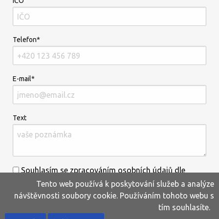
IČO
Telefon*
E-mail*
Text
Souhlasím se zpracováním osobních údajů dle
Tento web používá k poskytování služeb a analýze
informací uvedených
zde
.*
návštěvnosti soubory cookie. Používáním tohoto webu s
tím souhlasíte.
Home
Produkty
Oblíbené
Kontakty