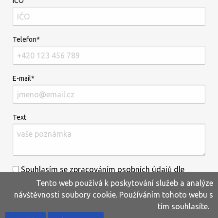
IČO
Telefon*
E-mail*
Text
Souhlasím se zpracováním osobních údajů dle
Tento web používá k poskytování služeb a analýze
informací uvedených
zde
.*
návštěvnosti soubory cookie. Používáním tohoto webu s
tím souhlasíte.
Home
Produkty
Oblíbené
Kontakty