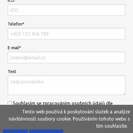
IČO
Telefon*
E-mail*
Text
Souhlasím se zpracováním osobních údajů dle
Tento web používá k poskytování služeb a analýze
informací uvedených
zde
.*
návštěvnosti soubory cookie. Používáním tohoto webu s
tím souhlasíte.
Home
Produkty
Oblíbené
Kontakty