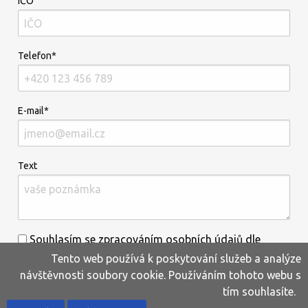
IČO
Telefon*
E-mail*
Text
Souhlasím se zpracováním osobních údajů dle
Tento web používá k poskytování služeb a analýze
informací uvedených
zde
.*
návštěvnosti soubory cookie. Používáním tohoto webu s
tím souhlasíte.
Home
Produkty
Oblíbené
Kontakty