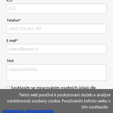
IČO
Telefon*
E-mail*
Text
Souhlasím se zpracováním osobních údajů dle
Tento web používá k poskytování služeb a analýze
informací uvedených
zde
.*
návštěvnosti soubory cookie. Používáním tohoto webu s
tím souhlasíte.
Home
Produkty
Oblíbené
Kontakty