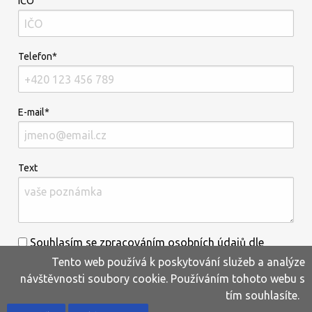
IČO
Telefon*
E-mail*
Text
Souhlasím se zpracováním osobních údajů dle
Tento web používá k poskytování služeb a analýze
informací uvedených
zde
.*
návštěvnosti soubory cookie. Používáním tohoto webu s
tím souhlasíte.
Home
Produkty
Oblíbené
Kontakty