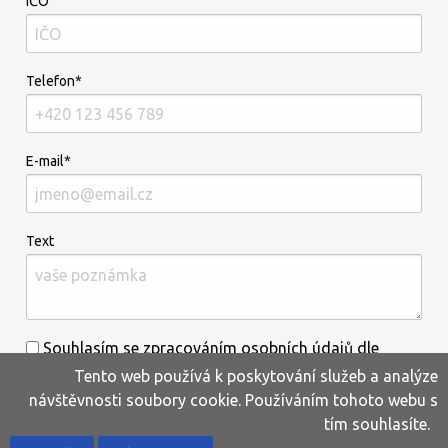
IČO
Telefon*
E-mail*
Text
Souhlasím se zpracováním osobních údajů dle
Tento web používá k poskytování služeb a analýze
informací uvedených
zde
.*
návštěvnosti soubory cookie. Používáním tohoto webu s
tím souhlasíte.
Home
Produkty
Oblíbené
Kontakty