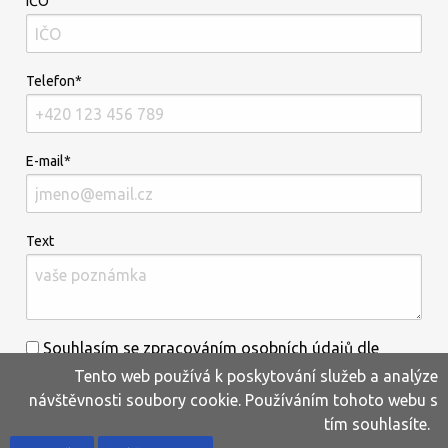
IČO
Telefon*
E-mail*
Text
Souhlasím se zpracováním osobních údajů dle
Tento web používá k poskytování služeb a analýze
informací uvedených
zde
.*
návštěvnosti soubory cookie. Používáním tohoto webu s
tím souhlasíte.
Home
Produkty
Oblíbené
Kontakty