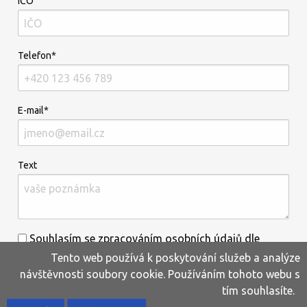
IČO
Telefon*
E-mail*
Text
Souhlasím se zpracováním osobních údajů dle
Tento web používá k poskytování služeb a analýze
informací uvedených
zde
.*
návštěvnosti soubory cookie. Používáním tohoto webu s
tím souhlasíte.
Home
Produkty
Oblíbené
Kontakty