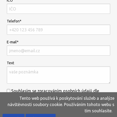
IČO
Telefon*
E-mail*
Text
Souhlasím se zpracováním osobních údajů dle
Tento web používá k poskytování služeb a analýze
informací uvedených
zde
.*
návštěvnosti soubory cookie. Používáním tohoto webu s
tím souhlasíte.
Home
Produkty
Oblíbené
Kontakty