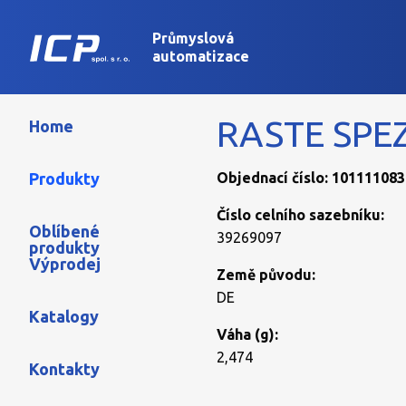
Průmyslová
automatizace
RASTE SPE
Home
Produkty
Objednací číslo: 101111083
Číslo celního sazebníku:
Oblíbené
39269097
produkty
Výprodej
Země původu:
DE
Katalogy
Váha (g):
2,474
Kontakty