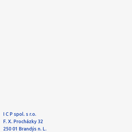
I C P spol. s r.o.
F. X. Procházky 32
250 01 Brandýs n. L.