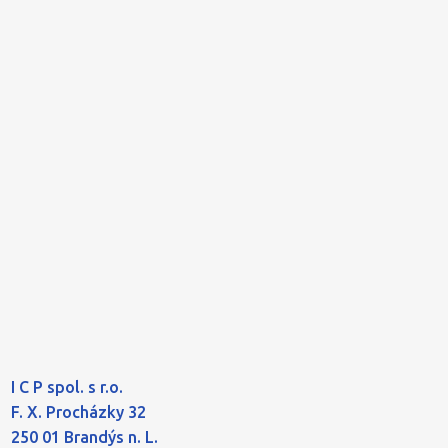
I C P spol. s r.o.
F. X. Procházky 32
250 01 Brandýs n. L.