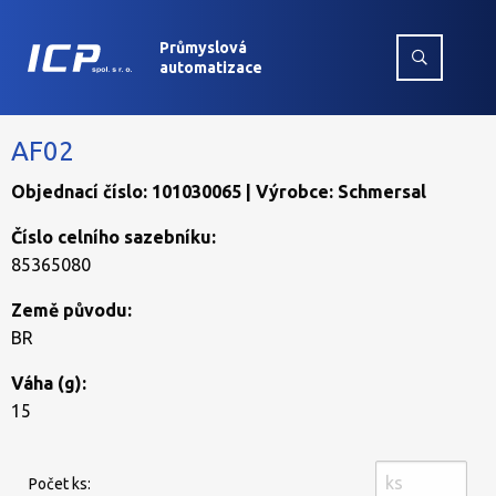
Průmyslová
automatizace
AF02
Objednací číslo: 101030065 | Výrobce: Schmersal
Číslo celního sazebníku:
85365080
Země původu:
BR
Váha (g):
15
Počet ks: