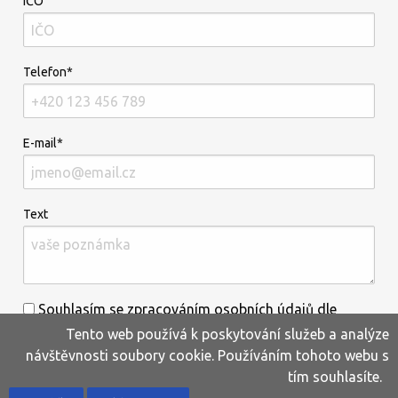
IČO
Telefon*
E-mail*
Text
Souhlasím se zpracováním osobních údajů dle
Tento web používá k poskytování služeb a analýze
informací uvedených
zde
.*
návštěvnosti soubory cookie. Používáním tohoto webu s
tím souhlasíte.
Home
Produkty
Oblíbené
Kontakty