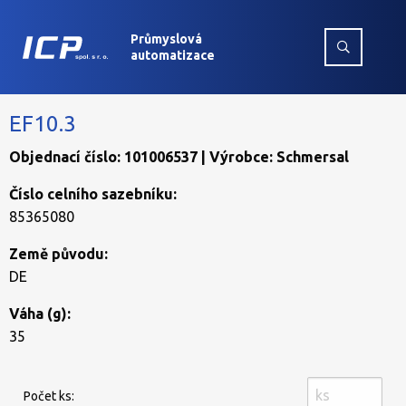
Průmyslová
automatizace
EF10.3
Objednací číslo: 101006537 | Výrobce: Schmersal
Číslo celního sazebníku:
85365080
Země původu:
DE
Váha (g):
35
Počet ks: