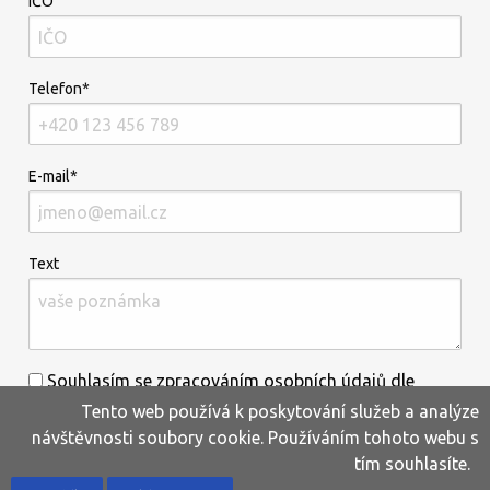
IČO
Telefon*
E-mail*
Text
Souhlasím se zpracováním osobních údajů dle
Tento web používá k poskytování služeb a analýze
informací uvedených
zde
.*
návštěvnosti soubory cookie. Používáním tohoto webu s
tím souhlasíte.
Home
Produkty
Oblíbené
Kontakty