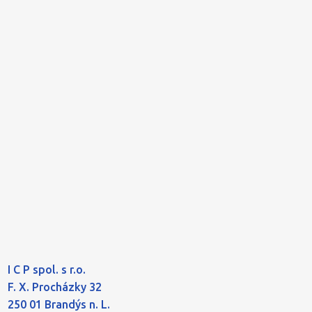
I C P spol. s r.o.
F. X. Procházky 32
250 01 Brandýs n. L.