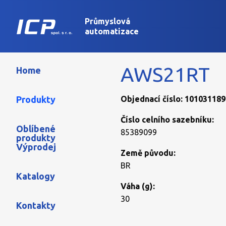
Průmyslová
automatizace
AWS21RT
Home
Produkty
Objednací číslo: 101031189
Číslo celního sazebníku:
Oblíbené
85389099
produkty
Výprodej
Země původu:
BR
Katalogy
Váha (g):
30
Kontakty