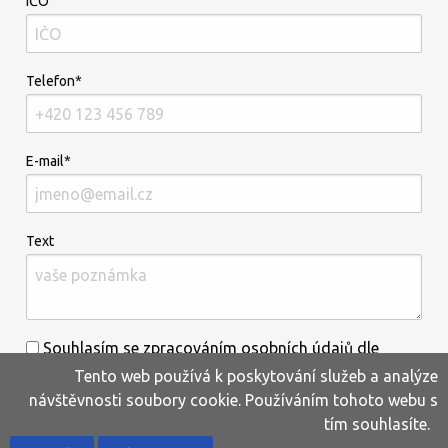
IČO
Telefon*
E-mail*
Text
Souhlasím se zpracováním osobních údajů dle
Tento web používá k poskytování služeb a analýze
informací uvedených
zde
.*
návštěvnosti soubory cookie. Používáním tohoto webu s
tím souhlasíte.
Home
Produkty
Oblíbené
Kontakty