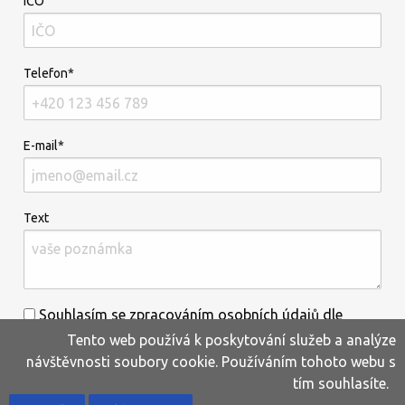
IČO
Telefon*
E-mail*
Text
Souhlasím se zpracováním osobních údajů dle
Tento web používá k poskytování služeb a analýze
informací uvedených
zde
.*
návštěvnosti soubory cookie. Používáním tohoto webu s
tím souhlasíte.
Home
Produkty
Oblíbené
Kontakty