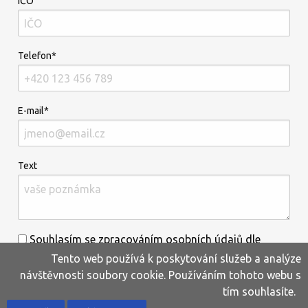
IČO
Telefon*
E-mail*
Text
Souhlasím se zpracováním osobních údajů dle
Tento web používá k poskytování služeb a analýze
informací uvedených
zde
.*
návštěvnosti soubory cookie. Používáním tohoto webu s
tím souhlasíte.
Home
Produkty
Oblíbené
Kontakty