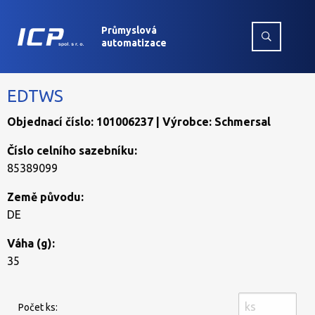
Průmyslová
automatizace
EDTWS
Objednací číslo: 101006237 | Výrobce: Schmersal
Číslo celního sazebníku:
85389099
Země původu:
DE
Váha (g):
35
Počet ks: