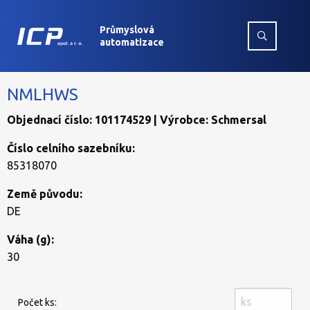
Průmyslová
automatizace
NMLHWS
Objednací číslo: 101174529 | Výrobce: Schmersal
Číslo celního sazebníku:
85318070
Země původu:
DE
Váha (g):
30
Počet ks: