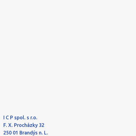
I C P spol. s r.o.
F. X. Procházky 32
250 01 Brandýs n. L.