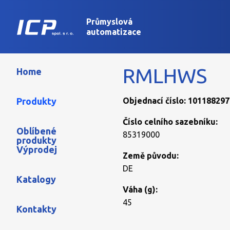
Průmyslová
automatizace
RMLHWS
Home
Produkty
Objednací číslo: 101188297
Číslo celního sazebníku:
Oblíbené
85319000
produkty
Výprodej
Země původu:
DE
Katalogy
Váha (g):
45
Kontakty