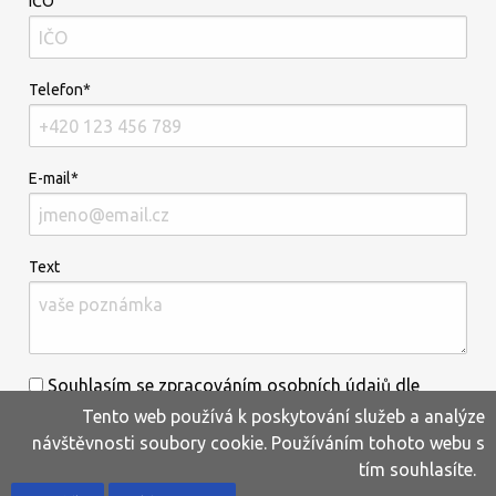
IČO
Telefon*
E-mail*
Text
Souhlasím se zpracováním osobních údajů dle
Tento web používá k poskytování služeb a analýze
informací uvedených
zde
.*
návštěvnosti soubory cookie. Používáním tohoto webu s
tím souhlasíte.
Home
Produkty
Oblíbené
Kontakty