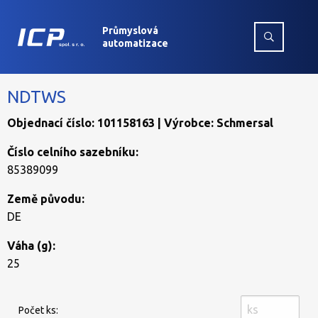
Průmyslová
automatizace
NDTWS
Objednací číslo: 101158163 | Výrobce: Schmersal
Číslo celního sazebníku:
85389099
Země původu:
DE
Váha (g):
25
Počet ks: