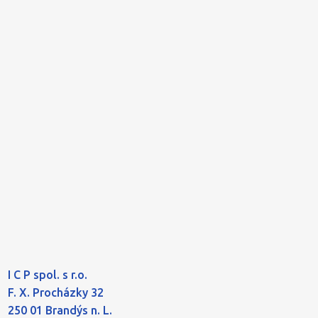
I C P spol. s r.o.
F. X. Procházky 32
250 01 Brandýs n. L.