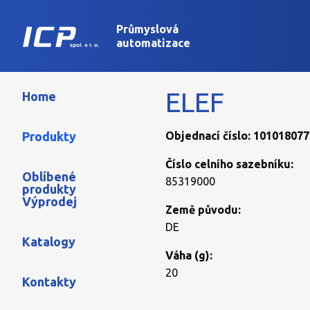
Průmyslová
automatizace
ELEF
Home
Produkty
Objednací číslo: 101018077
Číslo celního sazebníku:
Oblíbené
85319000
produkty
Výprodej
Země původu:
DE
Katalogy
Váha (g):
20
Kontakty