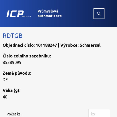
Průmyslová
automatizace
RDTGB
Objednací číslo: 101188247 | Výrobce: Schmersal
Číslo celního sazebníku:
85389099
Země původu:
DE
Váha (g):
40
Počet ks: