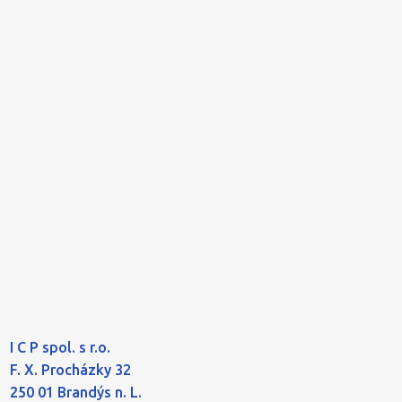
I C P spol. s r.o.
F. X. Procházky 32
250 01 Brandýs n. L.