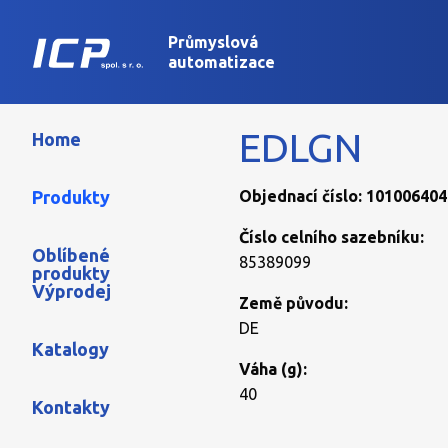
Průmyslová
automatizace
EDLGN
Home
Produkty
Objednací číslo: 101006404
Číslo celního sazebníku:
Oblíbené
85389099
produkty
Výprodej
Země původu:
DE
Katalogy
Váha (g):
40
Kontakty