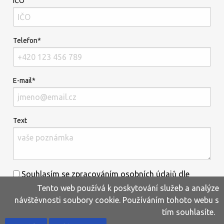
IČO
Telefon*
E-mail*
Text
Souhlasím se zpracováním osobních údajů dle
Tento web používá k poskytování služeb a analýze
informací uvedených
zde
.*
návštěvnosti soubory cookie. Používáním tohoto webu s
tím souhlasíte.
Home
Produkty
Oblíbené
Kontakty