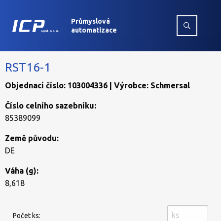
Průmyslová
automatizace
RST16-1
Objednací číslo: 103004336 | Výrobce: Schmersal
Číslo celního sazebníku:
85389099
Země původu:
DE
Váha (g):
8,618
Počet ks: