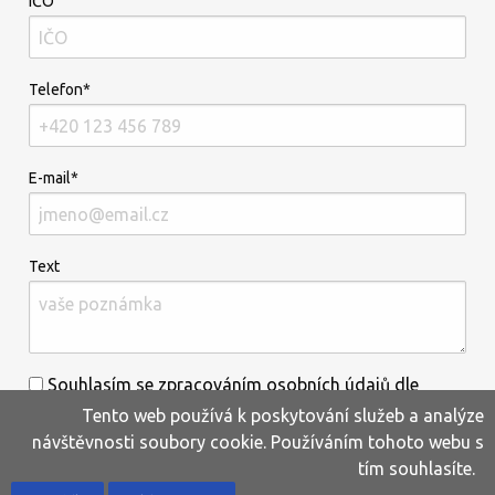
IČO
Telefon*
E-mail*
Text
Souhlasím se zpracováním osobních údajů dle
Tento web používá k poskytování služeb a analýze
informací uvedených
zde
.*
návštěvnosti soubory cookie. Používáním tohoto webu s
tím souhlasíte.
Home
Produkty
Oblíbené
Kontakty