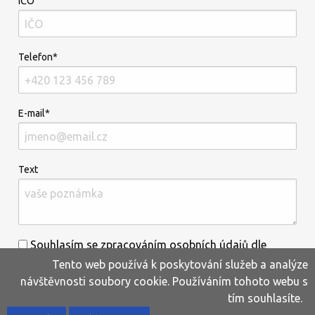
IČO
Telefon*
E-mail*
Text
Souhlasím se zpracováním osobních údajů dle
Tento web používá k poskytování služeb a analýze
informací uvedených
zde
.*
návštěvnosti soubory cookie. Používáním tohoto webu s
tím souhlasíte.
Home
Produkty
Oblíbené
Kontakty