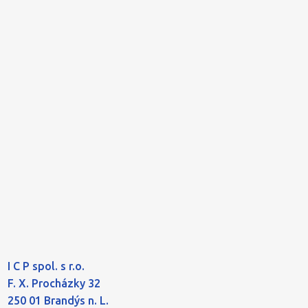
I C P spol. s r.o.
F. X. Procházky 32
250 01 Brandýs n. L.