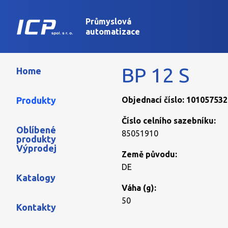
Průmyslová
automatizace
BP 12 S
Home
Produkty
Objednací číslo: 101057532
Číslo celního sazebníku:
Oblíbené
85051910
produkty
Výprodej
Země původu:
DE
Katalogy
Váha (g):
50
Kontakty