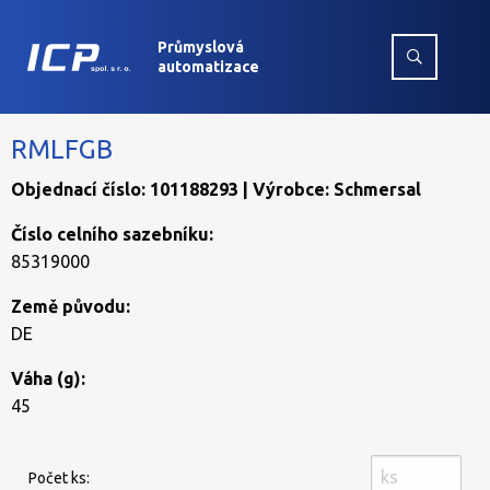
Průmyslová
automatizace
RMLFGB
Objednací číslo: 101188293 | Výrobce: Schmersal
Číslo celního sazebníku:
85319000
Země původu:
DE
Váha (g):
45
Počet ks: