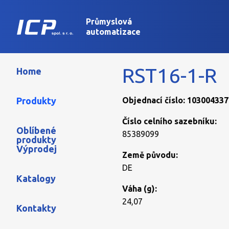
Průmyslová
automatizace
RST16-1-R
Home
Produkty
Objednací číslo: 103004337
Číslo celního sazebníku:
Oblíbené
85389099
produkty
Výprodej
Země původu:
DE
Katalogy
Váha (g):
24,07
Kontakty