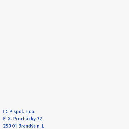
I C P spol. s r.o.
F. X. Procházky 32
250 01 Brandýs n. L.