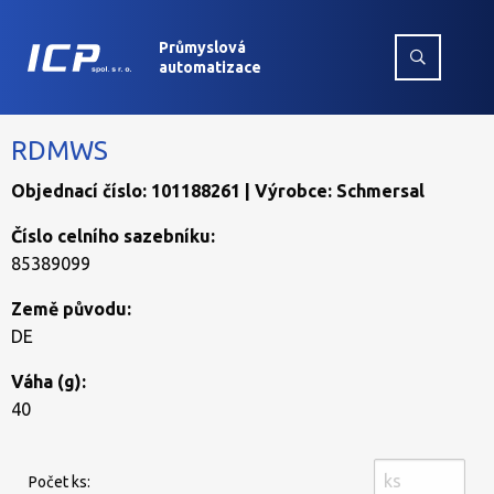
Průmyslová
automatizace
RDMWS
Objednací číslo: 101188261 | Výrobce: Schmersal
Číslo celního sazebníku:
85389099
Země původu:
DE
Váha (g):
40
Počet ks: