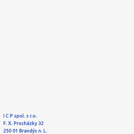
I C P spol. s r.o.
F. X. Procházky 32
250 01 Brandýs n. L.