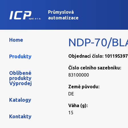
Průmyslová
automatizace
NDP-70/B
Home
Produkty
Objednací číslo: 101195397
Číslo celního sazebníku:
Oblíbené
83100000
produkty
Výprodej
Země původu:
DE
Katalogy
Váha (g):
15
Kontakty