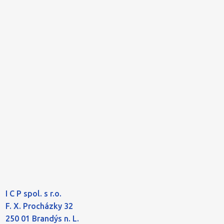
I C P spol. s r.o.
F. X. Procházky 32
250 01 Brandýs n. L.