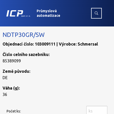
Průmyslová
automatizace
NDTP30GR/SW
Objednací číslo: 103009111 | Výrobce: Schmersal
Číslo celního sazebníku:
85389099
Země původu:
DE
Váha (g):
36
Počet ks: