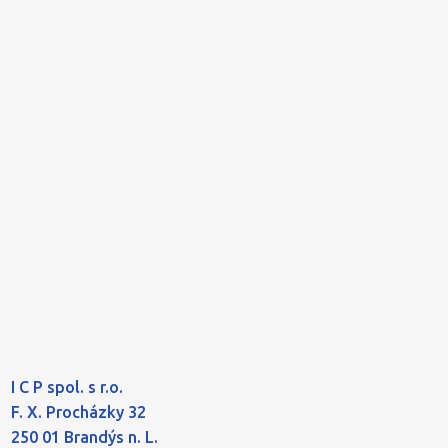
I C P spol. s r.o.
F. X. Procházky 32
250 01 Brandýs n. L.