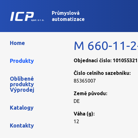
Průmyslová
automatizace
M 660-11-2
Home
Produkty
Objednací číslo: 101055321
Číslo celního sazebníku:
Oblíbené
85365007
produkty
Výprodej
Země původu:
DE
Katalogy
Váha (g):
12
Kontakty