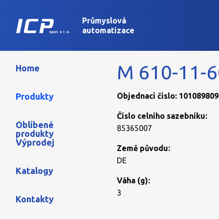
Průmyslová
automatizace
M 610-11-60
Home
Produkty
Objednací číslo: 101089809
Číslo celního sazebníku:
Oblíbené
85365007
produkty
Výprodej
Země původu:
DE
Katalogy
Váha (g):
3
Kontakty