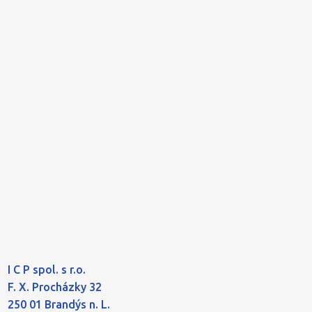
I C P spol. s r.o.
F. X. Procházky 32
250 01 Brandýs n. L.