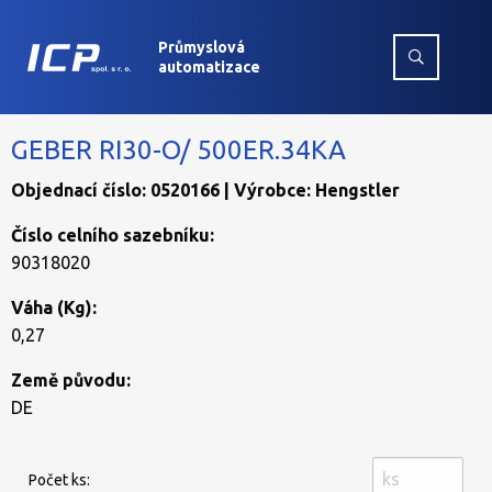
Průmyslová
automatizace
GEBER RI30-O/ 500ER.34KA
Objednací číslo: 0520166 | Výrobce: Hengstler
Číslo celního sazebníku:
90318020
Váha (Kg):
0,27
Země původu:
DE
Počet ks: