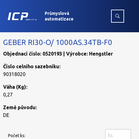
Průmyslová
automatizace
GEBER RI30-O/ 1000AS.34TB-F0
Objednací číslo: 0520193 | Výrobce: Hengstler
Číslo celního sazebníku:
90318020
Váha (Kg):
0,27
Země původu:
DE
Počet ks: