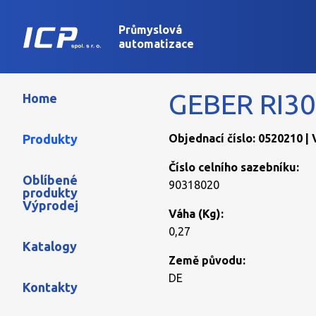
Průmyslová
automatizace
GEBER RI30
Home
Produkty
Objednací číslo: 0520210 |
Číslo celního sazebníku:
Oblíbené
90318020
produkty
Výprodej
Váha (Kg):
0,27
Katalogy
Země původu:
DE
Kontakty