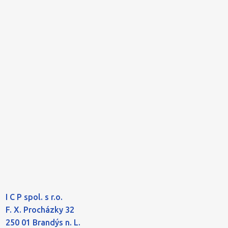
I C P spol. s r.o.
F. X. Procházky 32
250 01 Brandýs n. L.