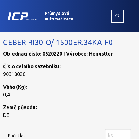
Průmyslová
automatizace
GEBER RI30-O/ 1500ER.34KA-F0
Objednací číslo: 0520220 | Výrobce: Hengstler
Číslo celního sazebníku:
90318020
Váha (Kg):
0,4
Země původu:
DE
Počet ks: