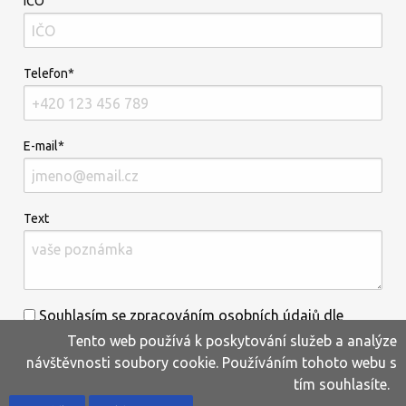
IČO
Telefon*
E-mail*
Text
Souhlasím se zpracováním osobních údajů dle
Tento web používá k poskytování služeb a analýze
informací uvedených
zde
.*
návštěvnosti soubory cookie. Používáním tohoto webu s
tím souhlasíte.
Home
Produkty
Oblíbené
Kontakty