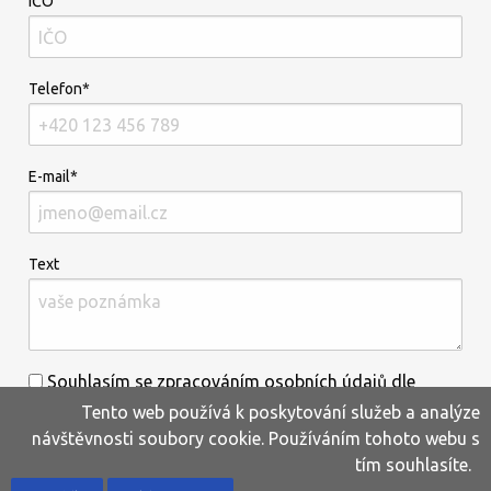
IČO
Telefon*
E-mail*
Text
Souhlasím se zpracováním osobních údajů dle
Tento web používá k poskytování služeb a analýze
informací uvedených
zde
.*
návštěvnosti soubory cookie. Používáním tohoto webu s
tím souhlasíte.
Home
Produkty
Oblíbené
Kontakty