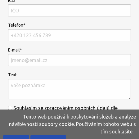
IČO
Telefon*
E-mail*
Text
Souhlasím se zpracováním osobních údajů dle
Tento web používá k poskytování služeb a analýze
informací uvedených
zde
.*
návštěvnosti soubory cookie. Používáním tohoto webu s
tím souhlasíte.
Home
Produkty
Oblíbené
Kontakty