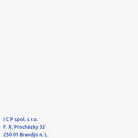
I C P spol. s r.o.
F. X. Procházky 32
250 01 Brandýs n. L.