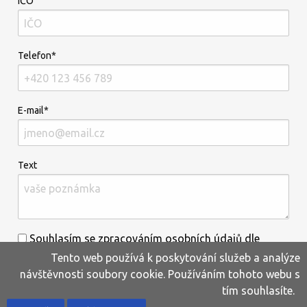
IČO
Telefon*
E-mail*
Text
Souhlasím se zpracováním osobních údajů dle
Tento web používá k poskytování služeb a analýze
informací uvedených
zde
.*
návštěvnosti soubory cookie. Používáním tohoto webu s
tím souhlasíte.
Home
Produkty
Oblíbené
Kontakty